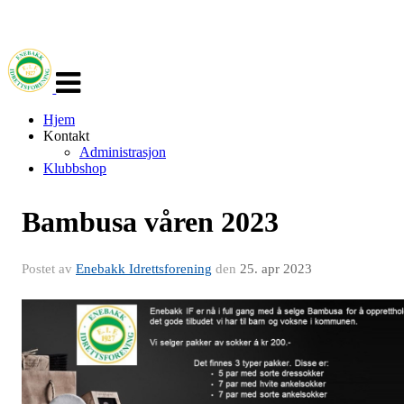
Veksle
navigasjon
Hjem
Kontakt
Administrasjon
Klubbshop
Bambusa våren 2023
Postet av
Enebakk Idrettsforening
den
25. apr 2023