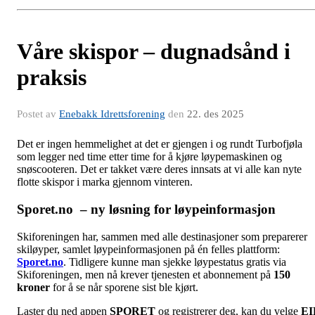
Våre skispor – dugnadsånd i
praksis
Postet av
Enebakk Idrettsforening
den
22. des 2025
Det er ingen hemmelighet at det er gjengen i og rundt Turbofjøla
som legger ned time etter time for å kjøre løypemaskinen og
snøscooteren. Det er takket være deres innsats at vi alle kan nyte
flotte skispor i marka gjennom vinteren.
Sporet.no
– ny løsning for løypeinformasjon
Skiforeningen har, sammen med alle destinasjoner som preparerer
skiløyper, samlet løypeinformasjonen på én felles plattform:
Sporet.no
. Tidligere kunne man sjekke løypestatus gratis via
Skiforeningen, men nå krever tjenesten et abonnement på
150
kroner
for å se når sporene sist ble kjørt.
Laster du ned appen
SPORET
og registrerer deg, kan du velge
EI