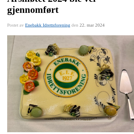
gjennomført
Postet av
Enebakk Idrettsforening
den
22. mar 2024