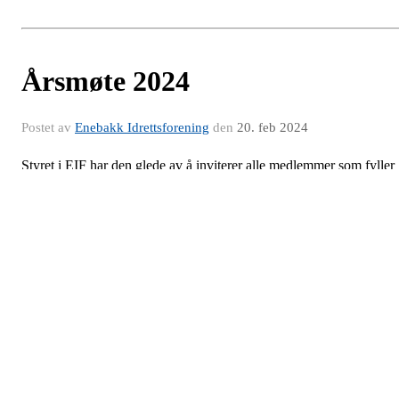
Årsmøte 2024
Postet av
Enebakk Idrettsforening
den
20. feb 2024
Styret i EIF har den glede av å inviterer alle medlemmer som fyller
15 år i 2024 år til årsmøtet 2024.
Møtet avholdes på StrEIFinn torsdag 21 mars kl 1900.
Frist innkomne saker er satt til 7 mars. Sakene kan sendes på e-post
til
dl@enebakkif.no
og merkes med årsmøtet 2024.
Velkommen !