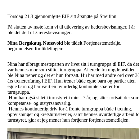
Torsdag 21.3 gjennomførte EIF sitt årsmøte på Streifinn.
På slutten av møte kom vi til utlevering av hedersbevisninger. I år
ble det delt ut 3 æresbevisninger:
Nina Bergskaug Næssvold
ble tildelt Fortjenestemedalje,
begrunnelsen for tildelingen:
Nina har tilbragt mesteparten av livet sitt i turngruppa til EIF, da det
var hennes mor som stiftet turngruppa. Allerede fra ungdomstiden
ble Nina trener og det er hun fortsatt. Hu har med andre ord over 3
års trenererfaring i EIF. Hun trener både egne barn og partier uten
egne barn og har vært en uvurderlig kontinuitetsbærer for
turngruppa.
Hun har også sittet i turnstyret i minst 7 år, og sitter fortsatt der so
kompetanse- og utstyrsansvarlig.
Hennes kontinuerlig driv for å fronte turngruppa både i trening,
oppvisninger og kretsturnstevner, samt hennes uvurderlige arbeid f
turnstyret, gjør at jeg mener hun fortjener fortjenestesmedlajen.