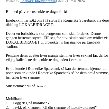
Postet av
Enebakk Idrettsforening
den
21. mai 2024
Bli med på verdens enkleste dugnad!
😀
Enebakk if har søkt om å få støtte fra Romerike Sparebank via dere
tildeling LOKALBIDRAGET.
Det er en forholdsvis stor pengesum som skal fordeles. Denne
gangen bestemte styret i EIF seg for at vi skulle søke om midler via
LOKALBIDRAGET til prosjektet vi har gående på Enebakk
stadion.
Pengene deles ut etter hvor mange stemmer hver søknad får, derfor
vil jeg kalle dette den enkleste dugnaden i verden.
Er du kunde i Romerike Sparebank så kan du stemme, kjenner du
noen som er kunde i Romerike Sparebank så be dem om å stemme,
her teller hver stemme.
Slik stemmer du på 1-2-3!
Mobilbank:
1. Logg deg på mobilbank.
2. Trykk på knappen ”Gi din stemme på Lokal¬bidraget”