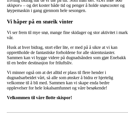
frivillig bidrag når de er ute på tur. Som man sier:
«Det snør ikke
skispor»
– og det koster både tid og penger å holde snøscooter og
løypemaskin i gang gjennom hele sesongen.
Vi håper på en snørik vinter
Vi ser frem til mye snø, mange fine skidager og stor aktivitet i mark
vår.
Husk at hver bidrag, stort eller lite, er med på å sikre at vi kan
opprettholde de fantastiske forholdene for alle skientusiaster.
Sammen kan vi bygge videre på dugnadsånden som gjør Enebakk
til en bedre destinasjon for friluftsliv.
Vi minner også om at det alltid er plass til flere hender i
dugnadsarbeidet vårt, så alle som ønsker å bidra er hjertelig
velkomne til å bli med. Sammen kan vi skape enda bedre
opplevelser for hele lokalsamfunnet og våre besøkende!
Velkommen til våre flotte skispor!