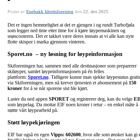
Postet av
Enebakk Idrettsforening
den
22. des 2025
Det er ingen hemmelighet at det er gjengen i og rundt Turbofjøla
som legger ned time etter time for å kjøre løypemaskinen og
snøscooteren. Det er takket være deres innsats at vi alle kan nyte
flotte skispor i marka gjennom vinteren.
Sporet.no
– ny løsning for løypeinformasjon
Skiforeningen har, sammen med alle destinasjoner som preparerer
skiløyper, samlet løypeinformasjonen på én felles
plattform:
Sporet.no
. Tidligere kunne man sjekke løypestatus grati
via Skiforeningen, men nå krever tjenesten et abonnement på
150
kroner
for å se når sporene sist ble kjørt.
Laster du ned appen
SPORET
og registrerer deg, kan du velge
EI
som løypelag. Da mottar EIF noen kroner i retur – en enkel måte å
støtte vårt løypearbeid på.
Støtt løypekjøringen
EIF har også en egen
Vipps: 602600
, hvor alle som ønsker kan gi 