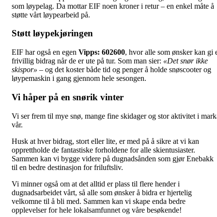
som løypelag. Da mottar EIF noen kroner i retur – en enkel måte å
støtte vårt løypearbeid på.
Støtt løypekjøringen
EIF har også en egen
Vipps: 602600
, hvor alle som ønsker kan gi 
frivillig bidrag når de er ute på tur. Som man sier:
«Det snør ikke
skispor»
– og det koster både tid og penger å holde snøscooter og
løypemaskin i gang gjennom hele sesongen.
Vi håper på en snørik vinter
Vi ser frem til mye snø, mange fine skidager og stor aktivitet i mark
vår.
Husk at hver bidrag, stort eller lite, er med på å sikre at vi kan
opprettholde de fantastiske forholdene for alle skientusiaster.
Sammen kan vi bygge videre på dugnadsånden som gjør Enebakk
til en bedre destinasjon for friluftsliv.
Vi minner også om at det alltid er plass til flere hender i
dugnadsarbeidet vårt, så alle som ønsker å bidra er hjertelig
velkomne til å bli med. Sammen kan vi skape enda bedre
opplevelser for hele lokalsamfunnet og våre besøkende!