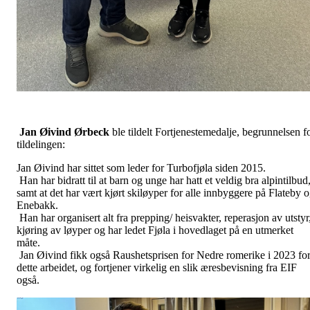
Jan Øivind Ørbeck
ble tildelt Fortjenestemedalje, begrunnelsen f
tildelingen:
Jan Øivind har sittet som leder for Turbofjøla siden 2015.
Han har bidratt til at barn og unge har hatt et veldig bra alpintilbud
samt at det har vært kjørt skiløyper for alle innbyggere på Flateby 
Enebakk.
Han har organisert alt fra prepping/ heisvakter, reperasjon av utstyr
kjøring av løyper og har ledet Fjøla i hovedlaget på en utmerket
måte.
Jan Øivind fikk også Raushetsprisen for Nedre romerike i 2023 fo
dette arbeidet, og fortjener virkelig en slik æresbevisning fra EIF
også.