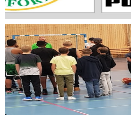
NY UTSTYRSLEVERANDØR
Det er med stor glede vi nå kan fortelle at EIF har
skrevet under på en avtale med Comet sport om levering
av Puma bekledning til oss. Alle som som stikker innom
Comet Sport i Lillestr&osl
Basketgruppe starter trening