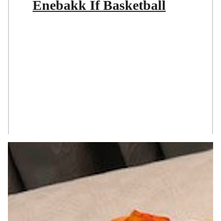
Enebakk If Basketball
;
Basketball gruppa til EIF er for tiden ikke aktiv. Vi
beklager dette og håper at vi i fremtiden kan få den opp
på et aktivt nivå igjen. Har du lyst til å bidra eller andre
inspill så ta kontakt med daglig leder i EIF p&