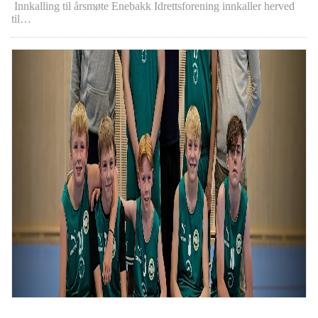
Innkalling til årsmøte Enebakk Idrettsforening innkaller herved
til…