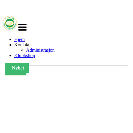
Veksle
navigasjon
Hjem
Kontakt
Administrasjon
Klubbshop
Nyhet
Nyhet
Nyhet