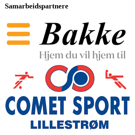
Samarbeidspartnere
Godt i gang med basketball
Vi har etter nyoppstart av basketball-gruppen nå holdt
på med trening i over 1 år. I løpet av den tiden er vi
glad for at vi har blitt kjent med herlige barn og
ungdom som har hatt en voldsom utvikling. Både de u